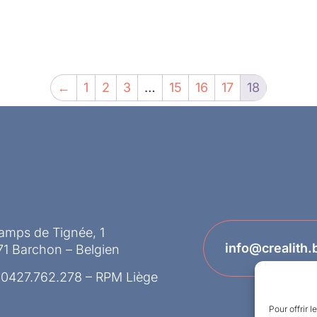
←
1
2
3
…
15
16
17
18
amps de Tignée, 1
info@crealith.
1 Barchon – Belgien
 0427.762.278 – RPM Liège
Pour offrir 