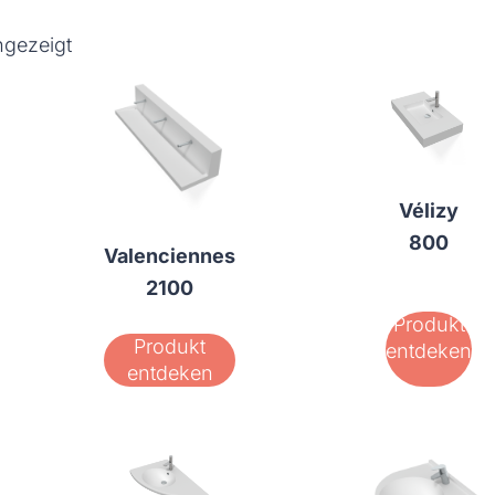
ngezeigt
Vélizy
800
Valenciennes
2100
Produkt
Produkt
entdeken
entdeken