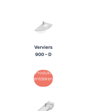
Verviers
900 – D
Produkt
entdeken