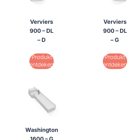
Verviers
Verviers
900 – DL
900 – DL
– D
– G
Produkt
Produkt
entdeken
entdeken
Washington
1600 – G