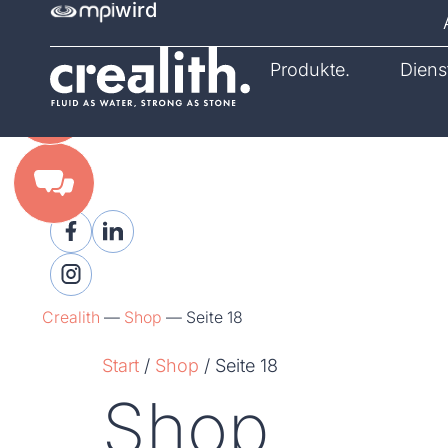
wird
Katalog.
Produkte.
Diens
Crealith
—
Shop
—
Seite 18
Start
/
Shop
/ Seite 18
Shop