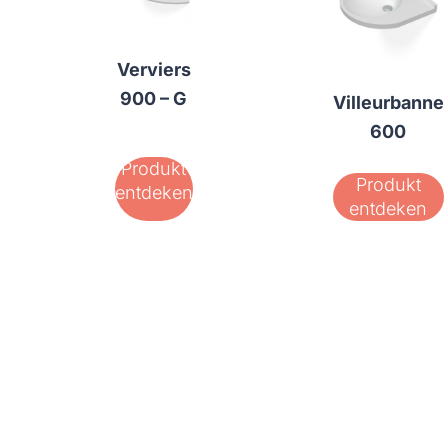
Verviers
900 – G
Villeurbanne
600
Produkt
Produkt
entdeken
entdeken