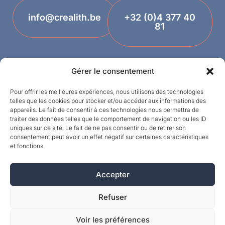
info@crealith.be
+32 (0)4 377 40
81
Gérer le consentement
Pour offrir les meilleures expériences, nous utilisons des technologies
telles que les cookies pour stocker et/ou accéder aux informations des
appareils. Le fait de consentir à ces technologies nous permettra de
traiter des données telles que le comportement de navigation ou les ID
uniques sur ce site. Le fait de ne pas consentir ou de retirer son
Designed by
consentement peut avoir un effet négatif sur certaines caractéristiques
et fonctions.
©MPI 2026 – Crealith ist eine eingetragene
Marke von Mineral Products International S.A. –
Alle Rechte vorbehalten.
Accepter
Refuser
Voir les préférences