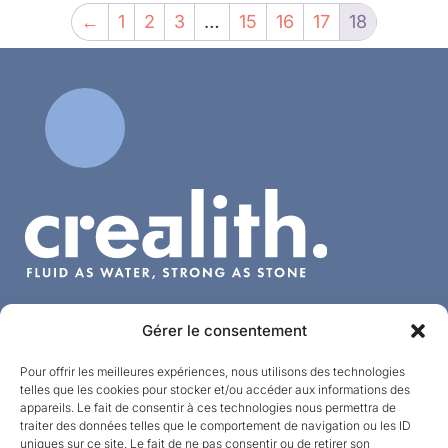
←
1
2
3
…
15
16
17
18
Champs de Tignée, 1
Gérer le consentement
4671 Barchon – Belgium
Pour offrir les meilleures expériences, nous utilisons des technologies
BE 0427.762.278 – RPM Liège
telles que les cookies pour stocker et/ou accéder aux informations des
appareils. Le fait de consentir à ces technologies nous permettra de
traiter des données telles que le comportement de navigation ou les ID
info@crealith.be
+32 (0)4 377 40
uniques sur ce site. Le fait de ne pas consentir ou de retirer son