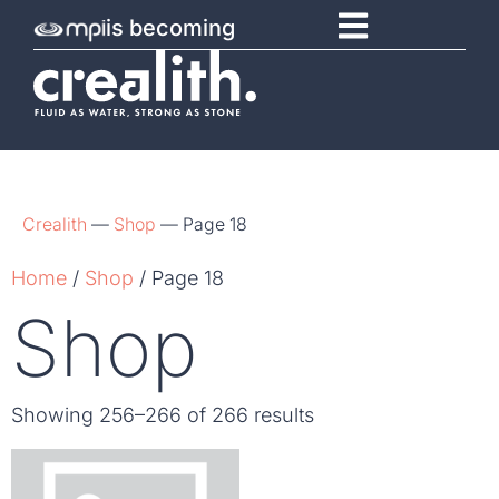
is becoming
Crealith
—
Shop
—
Page 18
Home
/
Shop
/ Page 18
Shop
Showing 256–266 of 266 results