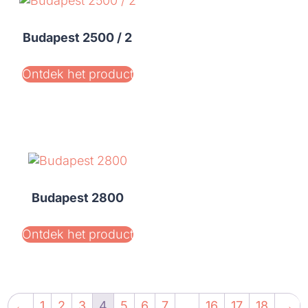
Budapest 2500 / 2
Ontdek het product
Budapest 2800
Ontdek het product
←
1
2
3
4
5
6
7
…
16
17
18
→