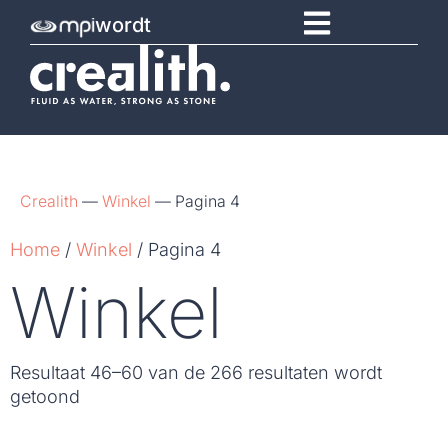
wordt
Crealith
—
Winkel
—
Pagina 4
Home
/
Winkel
/ Pagina 4
Winkel
Resultaat 46–60 van de 266 resultaten wordt
getoond