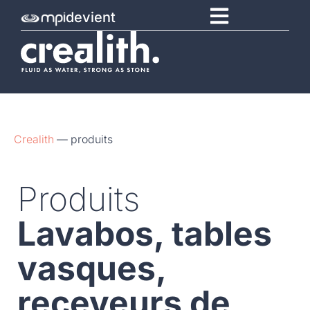
devient
Crealith
—
produits
Produits
Lavabos, tables
vasques,
receveurs de