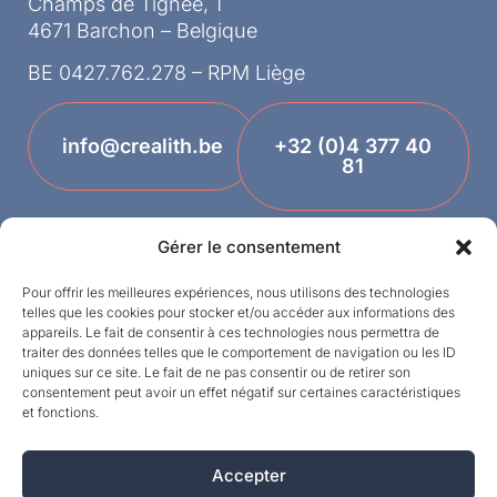
Champs de Tignée, 1
4671 Barchon – Belgique
BE 0427.762.278 – RPM Liège
info@crealith.be
+32 (0)4 377 40
81
Gérer le consentement
Pour offrir les meilleures expériences, nous utilisons des technologies
telles que les cookies pour stocker et/ou accéder aux informations des
appareils. Le fait de consentir à ces technologies nous permettra de
traiter des données telles que le comportement de navigation ou les ID
uniques sur ce site. Le fait de ne pas consentir ou de retirer son
Termes et conditions
consentement peut avoir un effet négatif sur certaines caractéristiques
et fonctions.
Designed by
Vie privée
Accepter
©MPI 2026 – Crealith est une marque déposée