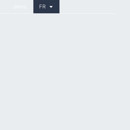
.
devis.
FR