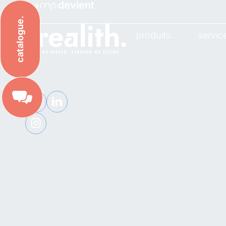
devient
catalogue.
produits.
servic