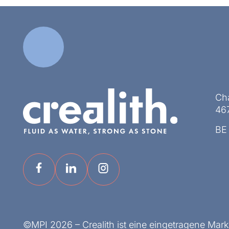
Ch
467
BE
©MPI 2026 – Crealith ist eine eingetragene Mar