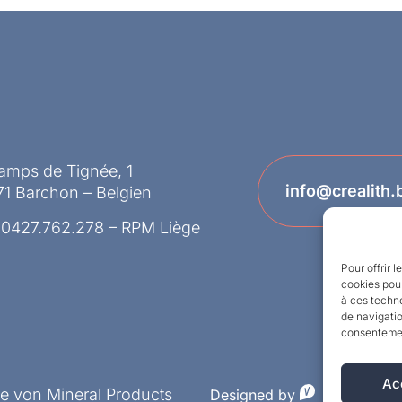
amps de Tignée, 1
info@crealith.
1 Barchon – Belgien
 0427.762.278 – RPM Liège
Pour offrir 
cookies pour
à ces techn
de navigatio
consentement
Ac
ke von Mineral Products
Designed by