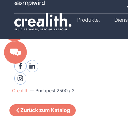
wird
Katalog.
Produkte.
Diens
Crealith
—
Budapest 2500 / 2
Zurück zum Katalog