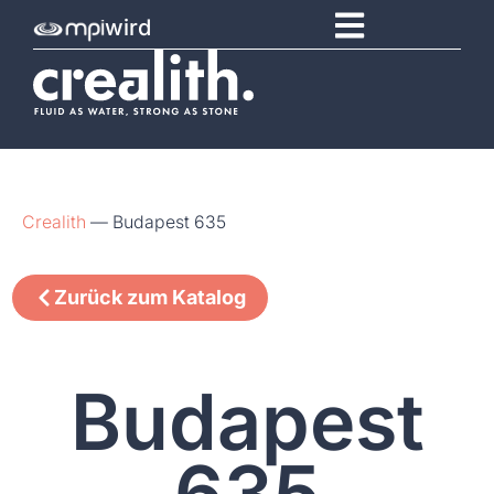
wird
Crealith
—
Budapest 635
Zurück zum Katalog
Budapest
635