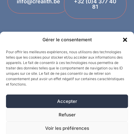
info@crealith.be
+32 (0)4 377 40
81
Gérer le consentement
Pour offrir les meilleures expériences, nous utilisons des technologies
telles que les cookies pour stocker et/ou accéder aux informations des
appareils. Le fait de consentir à ces technologies nous permettra de
Designed by
traiter des données telles que le comportement de navigation ou les ID
uniques sur ce site. Le fait de ne pas consentir ou de retirer son
consentement peut avoir un effet négatif sur certaines caractéristiques
©MPI 2026 – Crealith ist eine eingetragene
et fonctions.
Marke von Mineral Products International S.A. –
Alle Rechte vorbehalten.
Accepter
Refuser
Voir les préférences