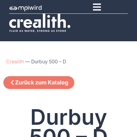
wird
Crealith
—
Durbuy 500 – D
Zurück zum Katalog
Durbuy
500 – D