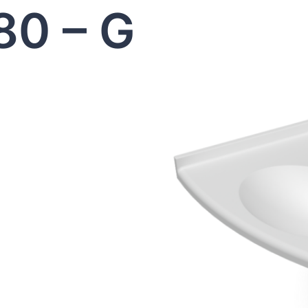
80 – G