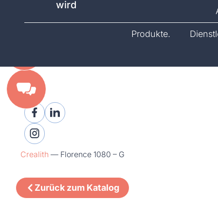
wird
Katalog.
Produkte.
Dienst
Crealith
—
Florence 1080 – G
Zurück zum Katalog