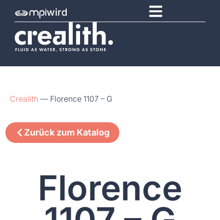
wird
Crealith
—
Florence 1107 – G
Zurück zum Katalog
Florence
1107 – G