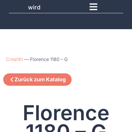
wird
Crealith
—
Florence 1180 – G
Zurück zum Katalog
Florence
1180 – G