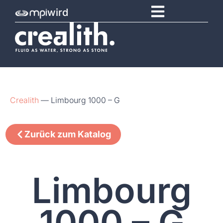
wird
Crealith
—
Limbourg 1000 – G
Zurück zum Katalog
Limbourg
1000 – G