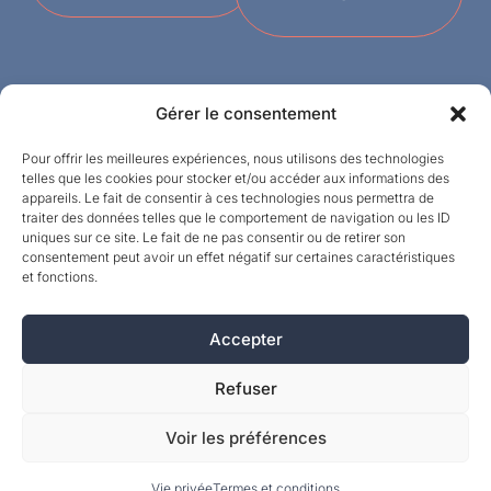
Gérer le consentement
Pour offrir les meilleures expériences, nous utilisons des technologies
telles que les cookies pour stocker et/ou accéder aux informations des
appareils. Le fait de consentir à ces technologies nous permettra de
Designed by
traiter des données telles que le comportement de navigation ou les ID
uniques sur ce site. Le fait de ne pas consentir ou de retirer son
consentement peut avoir un effet négatif sur certaines caractéristiques
©MPI 2026 – Crealith ist eine eingetragene
et fonctions.
Marke von Mineral Products International S.A. –
Alle Rechte vorbehalten.
Accepter
Refuser
Voir les préférences
Vie privée
Termes et conditions