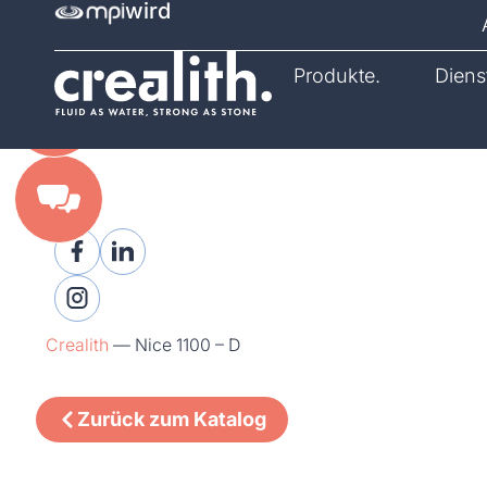
wird
Katalog.
Produkte.
Diens
Crealith
—
Nice 1100 – D
Zurück zum Katalog