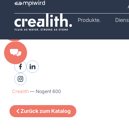
wird
Katalog.
Produkte.
Diens
Crealith
—
Nogent 600
Zurück zum Katalog