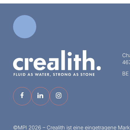
Ch
467
BE
©MPI 2026 – Crealith ist eine eingetragene Mar