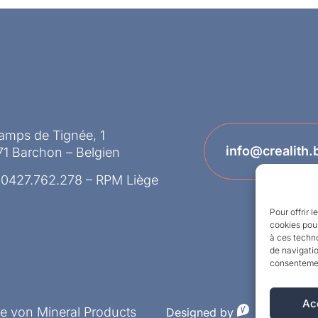
amps de Tignée, 1
info@crealith.
1 Barchon – Belgien
 0427.762.278 – RPM Liège
Pour offrir 
cookies pour
à ces techn
de navigatio
consentement
Ac
ke von Mineral Products
Designed by