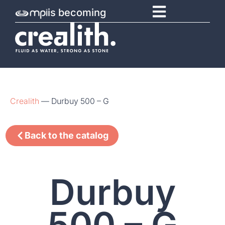
is becoming
Crealith
—
Durbuy 500 – G
Back to the catalog
Durbuy
500 – G