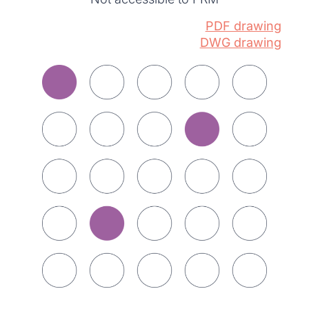
PDF drawing
DWG drawing