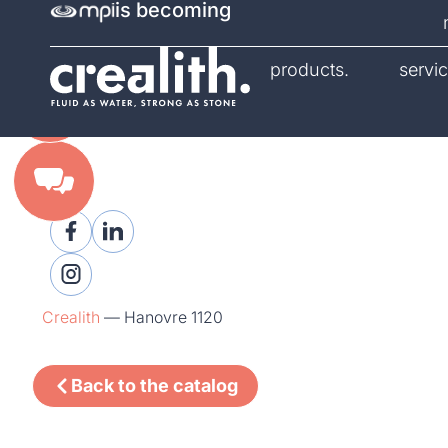
is becoming
catalog.
products.
servic
Crealith
—
Hanovre 1120
Back to the catalog