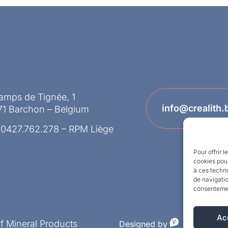
amps de Tignée, 1
info@crealith.
71 Barchon – Belgium
 0427.762.278 – RPM Liège
Pour offrir 
cookies pour
à ces techn
de navigatio
consentement
Ac
of Mineral Products
Designed by