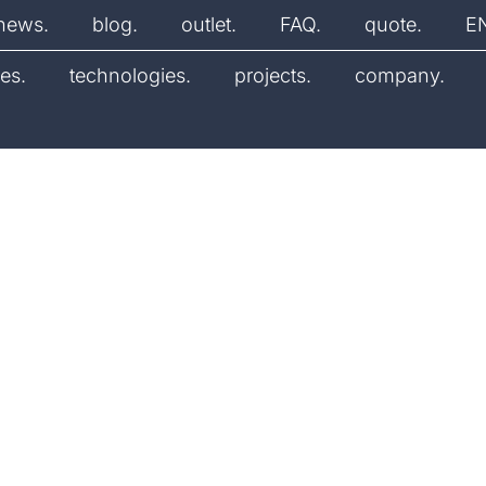
news.
blog.
outlet.
FAQ.
quote.
E
es.
technologies.
projects.
company.