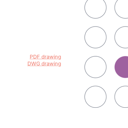
PDF drawing
DWG drawing