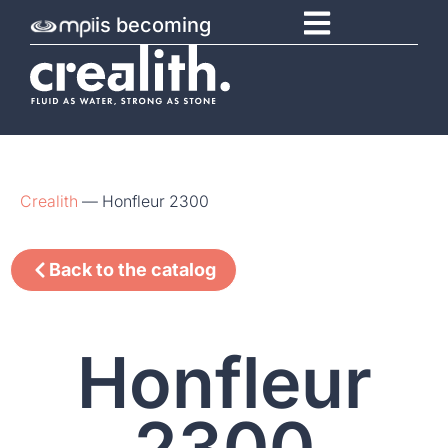
is becoming
Crealith
—
Honfleur 2300
Back to the catalog
Honfleur
2300