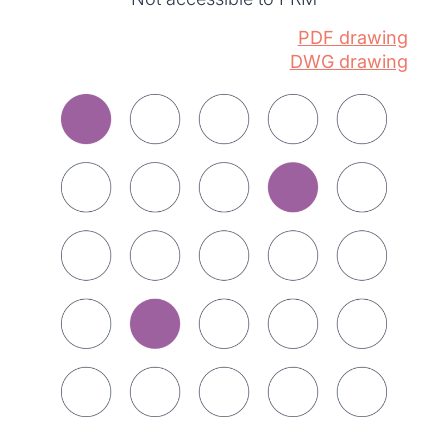
PDF drawing
DWG drawing