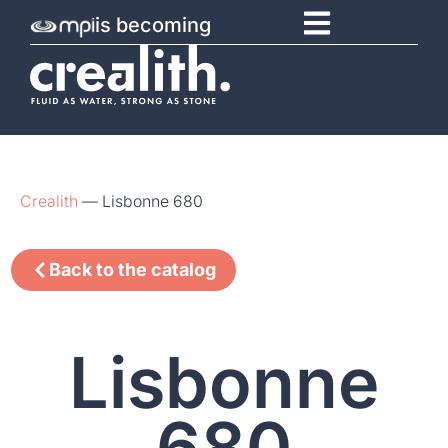
is becoming
Crealith
—
Lisbonne 680
Back to the catalog
Lisbonne
680