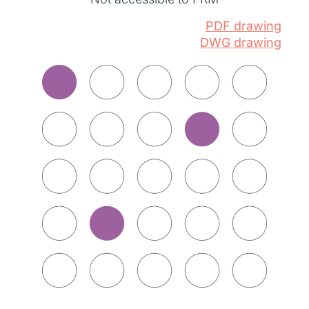
PDF drawing
DWG drawing