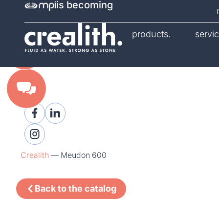
is becoming
catalog.
products.
servic
Crealith
—
Meudon 600
Back to the catalog