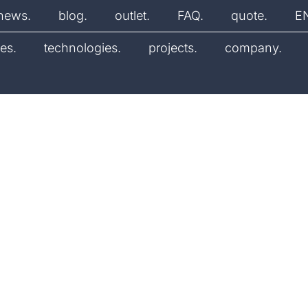
news.
blog.
outlet.
FAQ.
quote.
E
es.
technologies.
projects.
company.