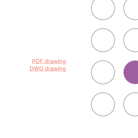
PDF drawing
DWG drawing