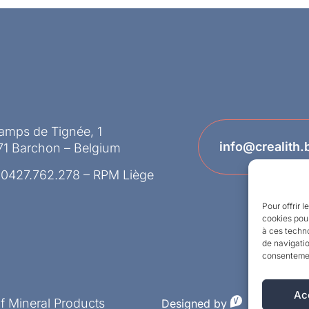
amps de Tignée, 1
info@crealith.
71 Barchon – Belgium
 0427.762.278 – RPM Liège
Pour offrir 
cookies pour
à ces techn
de navigatio
consentement
Ac
of Mineral Products
Designed by