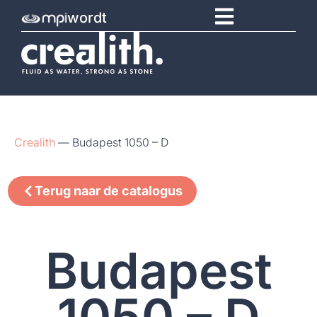
wordt
Crealith
—
Budapest 1050 – D
Terug naar de catalogus
Budapest
1050 – D