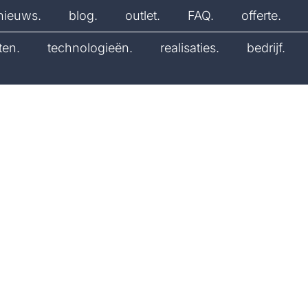
nieuws.
blog.
outlet.
FAQ.
offerte.
ten.
technologieën.
realisaties.
bedrijf.