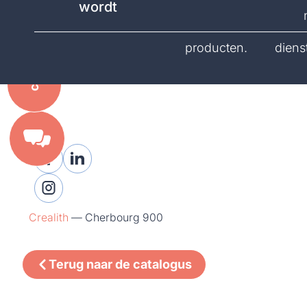
wordt
catalogus.
producten.
diens
Crealith
—
Cherbourg 900
Terug naar de catalogus