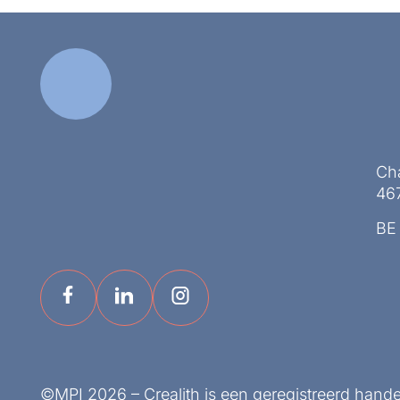
Ch
467
BE
©MPI 2026 – Crealith is een geregistreerd hand