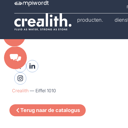
wordt
catalogus.
producten.
diens
Crealith
—
Eiffel 1010
Terug naar de catalogus