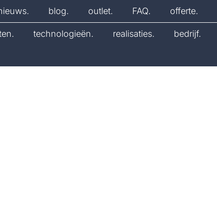
nieuws.
blog.
outlet.
FAQ.
offerte.
ten.
technologieën.
realisaties.
bedrijf.