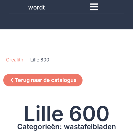
wordt
Crealith
—
Lille 600
Terug naar de catalogus
Lille 600
Categorieën: wastafelbladen