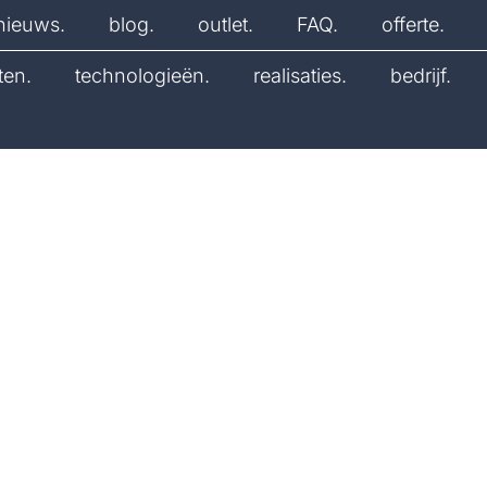
nieuws.
blog.
outlet.
FAQ.
offerte.
ten.
technologieën.
realisaties.
bedrijf.