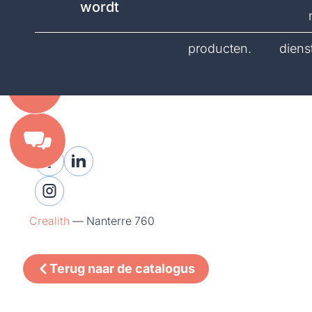
wordt
catalogus.
producten.
diens
Crealith
—
Nanterre 760
Terug naar de catalogus