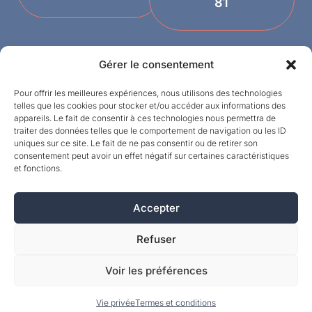
81
Gérer le consentement
Pour offrir les meilleures expériences, nous utilisons des technologies
telles que les cookies pour stocker et/ou accéder aux informations des
appareils. Le fait de consentir à ces technologies nous permettra de
traiter des données telles que le comportement de navigation ou les ID
uniques sur ce site. Le fait de ne pas consentir ou de retirer son
Designed by
consentement peut avoir un effet négatif sur certaines caractéristiques
et fonctions.
©MPI 2026 – Crealith is een geregistreerd
handelsmerk van Mineral Products International
S.A. – Alle rechten voorbehouden.
Accepter
Refuser
Voir les préférences
Vie privée
Termes et conditions