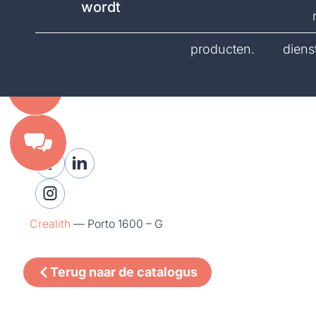
wordt
catalogus.
producten.
diens
Crealith
—
Porto 1600 – G
Terug naar de catalogus