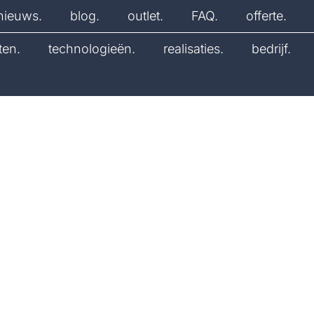
nieuws.
blog.
outlet.
FAQ.
offerte.
ten.
technologieën.
realisaties.
bedrijf.