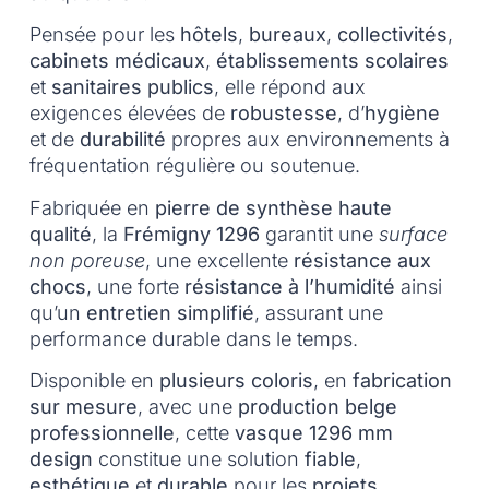
Pensée pour les
hôtels
,
bureaux
,
collectivités
,
cabinets médicaux
,
établissements scolaires
et
sanitaires publics
, elle répond aux
exigences élevées de
robustesse
, d’
hygiène
et de
durabilité
propres aux environnements à
fréquentation régulière ou soutenue.
Fabriquée en
pierre de synthèse haute
qualité
, la
Frémigny 1296
garantit une
surface
non poreuse
, une excellente
résistance aux
chocs
, une forte
résistance à l’humidité
ainsi
qu’un
entretien simplifié
, assurant une
performance durable dans le temps.
Disponible en
plusieurs coloris
, en
fabrication
sur mesure
, avec une
production belge
professionnelle
, cette
vasque 1296 mm
design
constitue une solution
fiable
,
esthétique
et
durable
pour les
projets