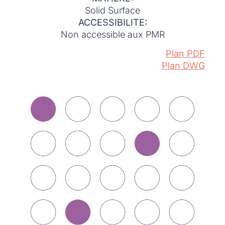
Solid Surface
ACCESSIBILITE:
Non accessible aux PMR
Plan PDF
Plan DWG