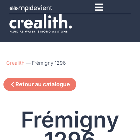
devient
Crealith
—
Frémigny 1296
Retour au catalogue
Frémigny
1296