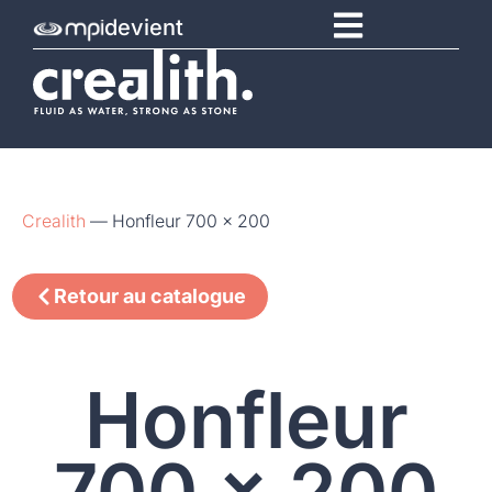
devient
Crealith
—
Honfleur 700 x 200
Retour au catalogue
Honfleur
700 x 200