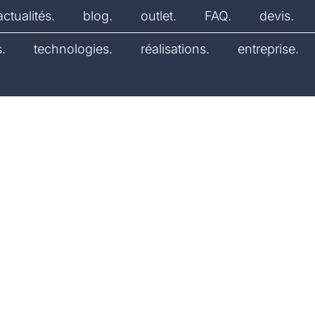
actualités.
blog.
outlet.
FAQ.
devis.
.
technologies.
réalisations.
entreprise.