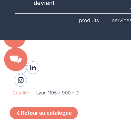
devient
catalogue.
produits.
services
Crealith
—
Lyon 1195 x 900 – D
Retour au catalogue