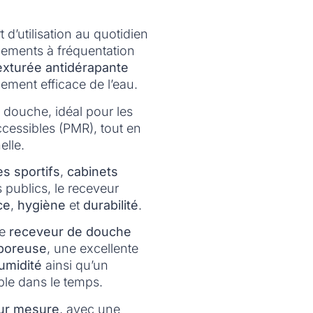
 d’utilisation au quotidien
nnements à fréquentation
exturée antidérapante
lement efficace de l’eau.
a douche, idéal pour les
cessibles (PMR), tout en
elle.
es sportifs
,
cabinets
s publics, le receveur
ce
,
hygiène
et
durabilité
.
ce
receveur de douche
 poreuse
, une excellente
humidité
ainsi qu’un
le dans le temps.
sur mesure
, avec une