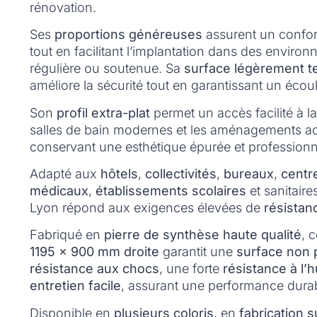
rénovation.
Ses
proportions généreuses
assurent un confort
tout en facilitant l’implantation dans des enviro
régulière ou soutenue. Sa
surface légèrement t
améliore la sécurité tout en garantissant un écou
Son
profil extra-plat
permet un accès facilité à l
salles de bain modernes et les aménagements ac
conservant une esthétique épurée et professionn
Adapté aux
hôtels
,
collectivités
,
bureaux
,
centr
médicaux
,
établissements scolaires
et sanitaire
Lyon répond aux exigences élevées de
résistan
Fabriqué en
pierre de synthèse haute qualité
, 
1195 x 900 mm droite
garantit une
surface non
résistance aux chocs
, une forte
résistance à l’
entretien facile
, assurant une performance durab
Disponible en
plusieurs coloris
, en
fabrication 