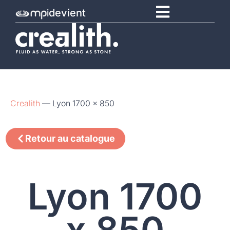
devient
Crealith
—
Lyon 1700 x 850
Retour au catalogue
Lyon 1700
x 850