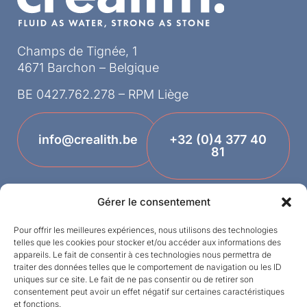
Champs de Tignée, 1
4671 Barchon – Belgique
BE 0427.762.278 – RPM Liège
info@crealith.be
+32 (0)4 377 40
81
Gérer le consentement
Pour offrir les meilleures expériences, nous utilisons des technologies
telles que les cookies pour stocker et/ou accéder aux informations des
appareils. Le fait de consentir à ces technologies nous permettra de
traiter des données telles que le comportement de navigation ou les ID
uniques sur ce site. Le fait de ne pas consentir ou de retirer son
Termes et conditions
consentement peut avoir un effet négatif sur certaines caractéristiques
et fonctions.