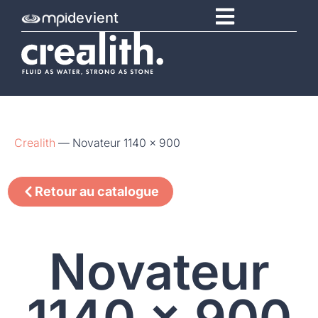
devient
Crealith
—
Novateur 1140 x 900
Retour au catalogue
Novateur
1140 x 900