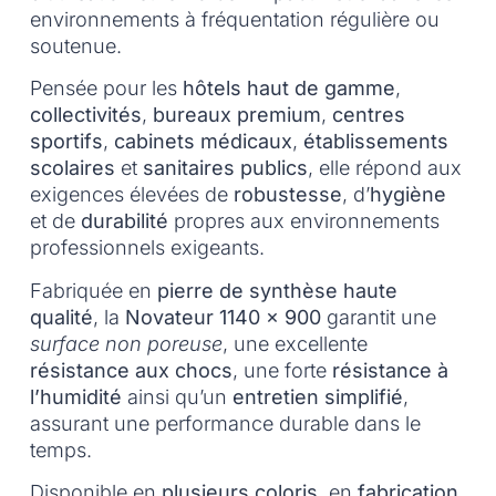
environnements à fréquentation régulière ou
soutenue.
Pensée pour les
hôtels haut de gamme
,
collectivités
,
bureaux premium
,
centres
sportifs
,
cabinets médicaux
,
établissements
scolaires
et
sanitaires publics
, elle répond aux
exigences élevées de
robustesse
, d’
hygiène
et de
durabilité
propres aux environnements
professionnels exigeants.
Fabriquée en
pierre de synthèse haute
qualité
, la
Novateur 1140 x 900
garantit une
surface non poreuse
, une excellente
résistance aux chocs
, une forte
résistance à
l’humidité
ainsi qu’un
entretien simplifié
,
assurant une performance durable dans le
temps.
Disponible en
plusieurs coloris
, en
fabrication