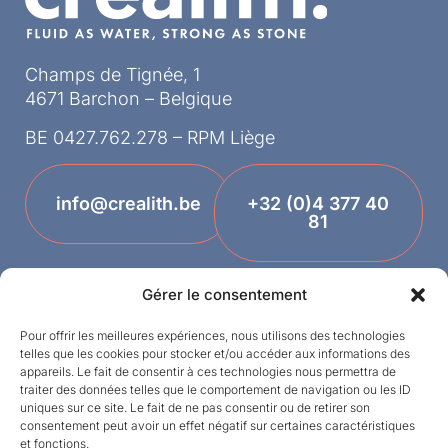
Champs de Tignée, 1
4671 Barchon – Belgique
BE 0427.762.278 – RPM Liège
info@crealith.be
+32 (0)4 377 40
81
Gérer le consentement
Pour offrir les meilleures expériences, nous utilisons des technologies
telles que les cookies pour stocker et/ou accéder aux informations des
appareils. Le fait de consentir à ces technologies nous permettra de
traiter des données telles que le comportement de navigation ou les ID
uniques sur ce site. Le fait de ne pas consentir ou de retirer son
Termes et conditions
consentement peut avoir un effet négatif sur certaines caractéristiques
et fonctions.