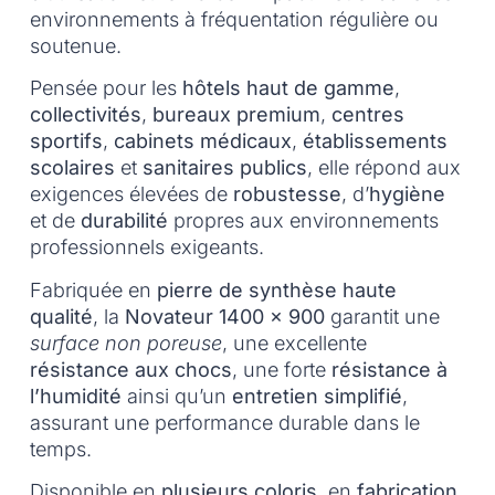
environnements à fréquentation régulière ou
soutenue.
Pensée pour les
hôtels haut de gamme
,
collectivités
,
bureaux premium
,
centres
sportifs
,
cabinets médicaux
,
établissements
scolaires
et
sanitaires publics
, elle répond aux
exigences élevées de
robustesse
, d’
hygiène
et de
durabilité
propres aux environnements
professionnels exigeants.
Fabriquée en
pierre de synthèse haute
qualité
, la
Novateur 1400 x 900
garantit une
surface non poreuse
, une excellente
résistance aux chocs
, une forte
résistance à
l’humidité
ainsi qu’un
entretien simplifié
,
assurant une performance durable dans le
temps.
Disponible en
plusieurs coloris
, en
fabrication