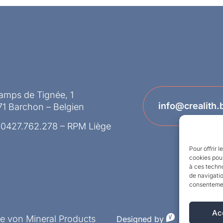
amps de Tignée, 1
info@crealith.
1 Barchon – Belgien
 0427.762.278 – RPM Liège
Pour offrir 
cookies pour
à ces techn
de navigatio
consentement
Ac
ke von Mineral Products
Designed by