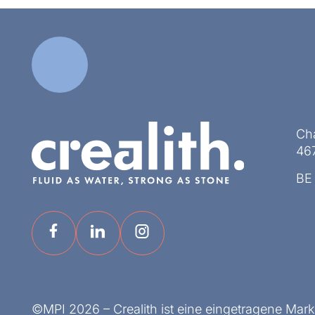
Ch
467
BE
©MPI 2026 – Crealith ist eine eingetragene Mar