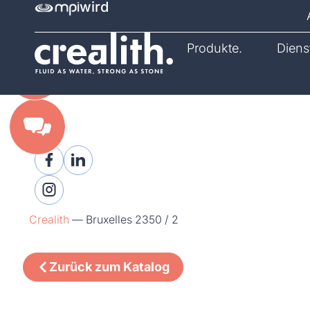
wird
Katalog.
Produkte.
Diens
Crealith
—
Bruxelles 2350 / 2
Zurück zum Katalog