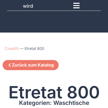
wird
Crealith
—
Etretat 800
Zurück zum Katalog
Etretat 800
Kategorien: Waschtische