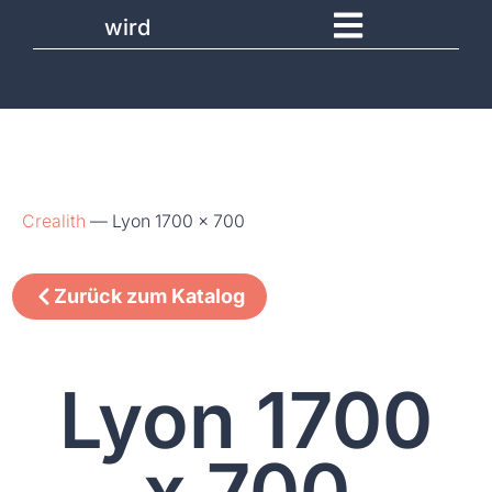
wird
Crealith
—
Lyon 1700 x 700
Zurück zum Katalog
Lyon 1700
x 700