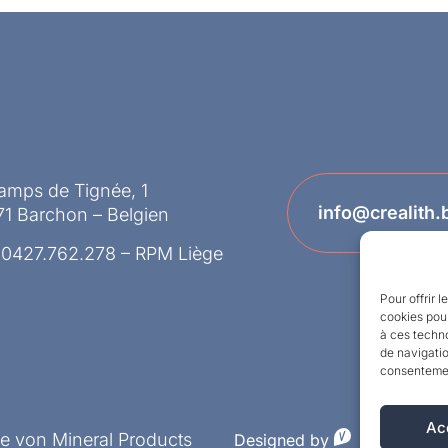
amps de Tignée, 1
info@crealith.
1 Barchon – Belgien
 0427.762.278 – RPM Liège
Pour offrir 
cookies pour
à ces techn
de navigatio
consentement
Ac
ke von Mineral Products
Designed by