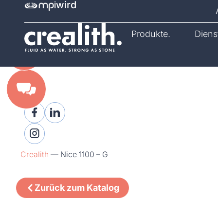
wird
Katalog.
Produkte.
Diens
Crealith
—
Nice 1100 – G
Zurück zum Katalog