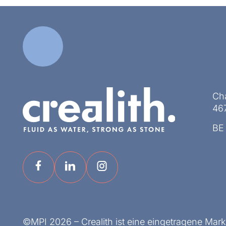
Ch
467
BE
©MPI 2026 – Crealith ist eine eingetragene Mar