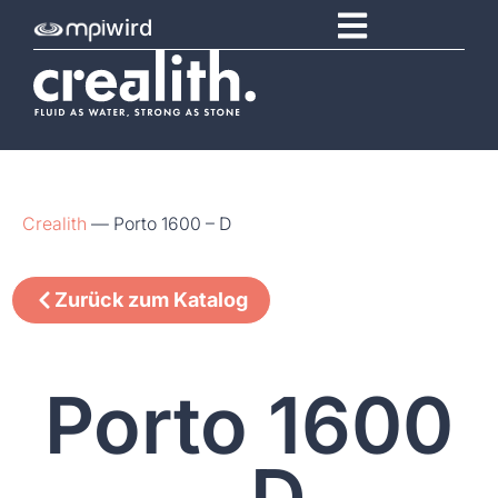
wird
Crealith
—
Porto 1600 – D
Zurück zum Katalog
Porto 1600
– D