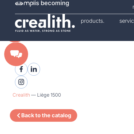
is becoming
catalog.
products.
servic
Crealith
—
Liège 1500
Back to the catalog