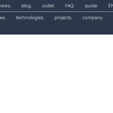
news.
blog.
outlet.
FAQ.
quote.
E
es.
technologies.
projects.
company.