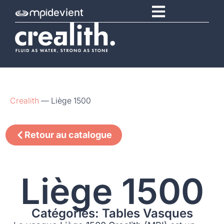
devient
Crealith
—
Liège 1500
Retour au catalogue
Liège 1500
Catégories: Tables Vasques