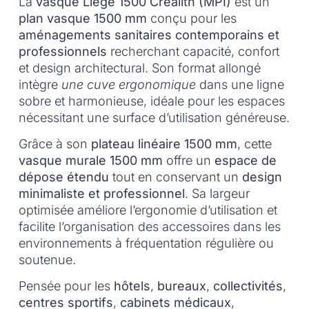
La
vasque Liège 1500 Crealith (MPI)
est un
plan vasque 1500 mm
conçu pour les
aménagements sanitaires contemporains et
professionnels
recherchant capacité, confort
et design architectural. Son format allongé
intègre
une cuve ergonomique
dans une ligne
sobre et harmonieuse, idéale pour les espaces
nécessitant une surface d’utilisation généreuse.
Grâce à son
plateau linéaire 1500 mm
, cette
vasque murale 1500 mm
offre un
espace de
dépose étendu
tout en conservant un
design
minimaliste et professionnel
. Sa largeur
optimisée améliore l’ergonomie d’utilisation et
facilite l’organisation des accessoires dans les
environnements à fréquentation régulière ou
soutenue.
Pensée pour les
hôtels
,
bureaux
,
collectivités
,
centres sportifs
,
cabinets médicaux
,