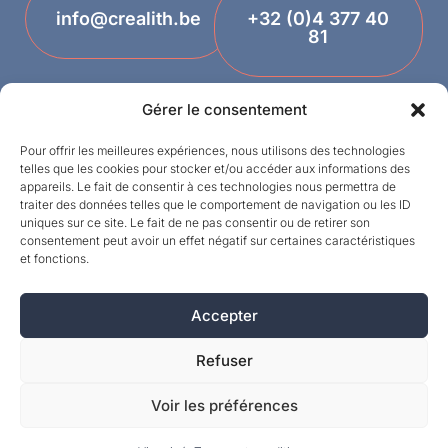
info@crealith.be
+32 (0)4 377 40
81
Gérer le consentement
Pour offrir les meilleures expériences, nous utilisons des technologies
telles que les cookies pour stocker et/ou accéder aux informations des
appareils. Le fait de consentir à ces technologies nous permettra de
traiter des données telles que le comportement de navigation ou les ID
uniques sur ce site. Le fait de ne pas consentir ou de retirer son
Termes et conditions
consentement peut avoir un effet négatif sur certaines caractéristiques
et fonctions.
Designed by
Vie privée
Accepter
©MPI 2026 – Crealith est une marque déposée
de Mineral Products International S.A. – Tous
Refuser
droits réservés.
Voir les préférences