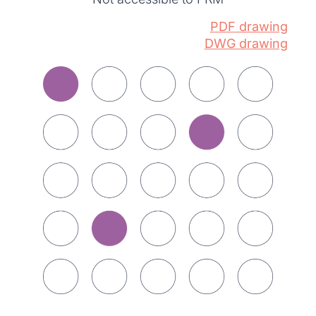
PDF drawing
DWG drawing