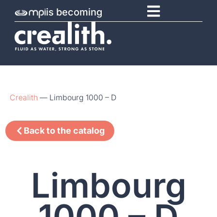
is becoming
Crealith
—
Limbourg 1000 – D
Back to the catalog
Limbourg
1000 – D