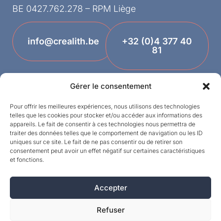
BE 0427.762.278 – RPM Liège
info@crealith.be
+32 (0)4 377 40
81
Gérer le consentement
Pour offrir les meilleures expériences, nous utilisons des technologies
telles que les cookies pour stocker et/ou accéder aux informations des
appareils. Le fait de consentir à ces technologies nous permettra de
traiter des données telles que le comportement de navigation ou les ID
uniques sur ce site. Le fait de ne pas consentir ou de retirer son
Termes et conditions
consentement peut avoir un effet négatif sur certaines caractéristiques
et fonctions.
Designed by
Vie privée
Accepter
©MPI 2026 – Crealith est une marque déposée
de Mineral Products International S.A. – Tous
Refuser
droits réservés.