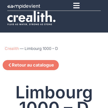
devient
Crealith
—
Limbourg 1000 – D
Retour au catalogue
Limbourg
1000 – D