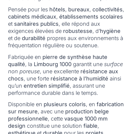
Pensée pour les
hôtels
,
bureaux
,
collectivités
,
cabinets médicaux
,
établissements scolaires
et
sanitaires publics
, elle répond aux
exigences élevées de
robustesse
, d’
hygiène
et de
durabilité
propres aux environnements à
fréquentation régulière ou soutenue.
Fabriquée en
pierre de synthèse haute
qualité
, la
Limbourg 1000
garantit une
surface
non poreuse
, une excellente
résistance aux
chocs
, une forte
résistance à l’humidité
ainsi
qu’un
entretien simplifié
, assurant une
performance durable dans le temps.
Disponible en
plusieurs coloris
, en
fabrication
sur mesure
, avec une
production belge
professionnelle
, cette
vasque 1000 mm
design
constitue une solution
fiable
,
esthétique
et
durable
pour les
projets