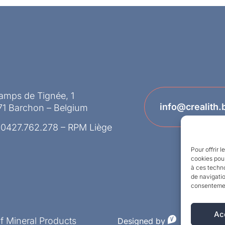
amps de Tignée, 1
info@crealith.
71 Barchon – Belgium
 0427.762.278 – RPM Liège
Pour offrir 
cookies pour
à ces techn
de navigatio
consentement
Ac
of Mineral Products
Designed by