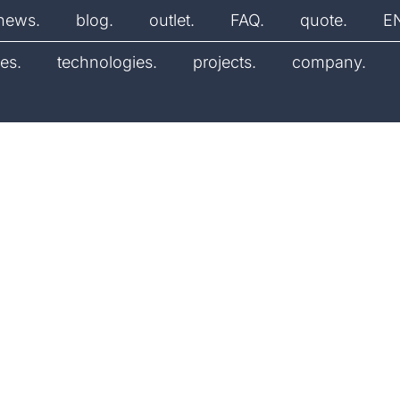
news.
blog.
outlet.
FAQ.
quote.
E
es.
technologies.
projects.
company.