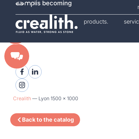
is becoming
catalog.
products.
servic
Crealith
—
Lyon 1500 x 1000
Back to the catalog