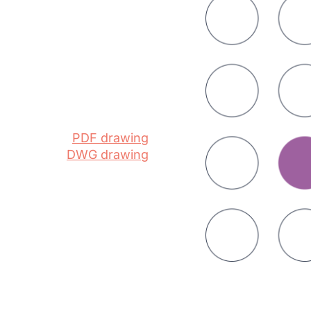
PDF drawing
DWG drawing