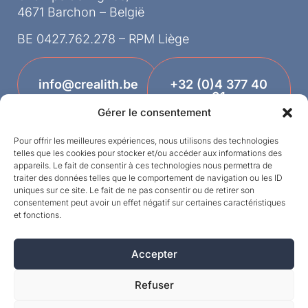
4671 Barchon – België
BE 0427.762.278 – RPM Liège
info@crealith.be
+32 (0)4 377 40
81
Gérer le consentement
Pour offrir les meilleures expériences, nous utilisons des technologies
telles que les cookies pour stocker et/ou accéder aux informations des
appareils. Le fait de consentir à ces technologies nous permettra de
traiter des données telles que le comportement de navigation ou les ID
uniques sur ce site. Le fait de ne pas consentir ou de retirer son
consentement peut avoir un effet négatif sur certaines caractéristiques
et fonctions.
Designed by
Accepter
©MPI 2026 – Crealith is een geregistreerd
handelsmerk van Mineral Products International
Refuser
S.A. – Alle rechten voorbehouden.