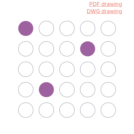
PDF drawing
DWG drawing