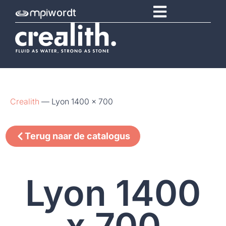
wordt
Crealith
—
Lyon 1400 x 700
Terug naar de catalogus
Lyon 1400
x 700