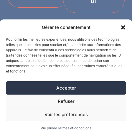
81
Gérer le consentement
Pour offrir les meilleures expériences, nous utilisons des technologies
telles que les cookies pour stocker et/ou accéder aux informations des
appareils. Le fait de consentir à ces technologies nous permettra de
traiter des données telles que le comportement de navigation ou les ID
uniques sur ce site. Le fait de ne pas consentir ou de retirer son
Designed by
consentement peut avoir un effet négatif sur certaines caractéristiques
et fonctions.
©MPI 2026 – Crealith is een geregistreerd
handelsmerk van Mineral Products International
S.A. – Alle rechten voorbehouden.
Accepter
Refuser
Voir les préférences
Vie privée
Termes et conditions