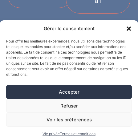
81
Gérer le consentement
Pour offrir les meilleures expériences, nous utilisons des technologies
telles que les cookies pour stocker et/ou accéder aux informations des
appareils. Le fait de consentir à ces technologies nous permettra de
traiter des données telles que le comportement de navigation ou les ID
uniques sur ce site. Le fait de ne pas consentir ou de retirer son
Designed by
consentement peut avoir un effet négatif sur certaines caractéristiques
et fonctions.
©MPI 2026 – Crealith is een geregistreerd
handelsmerk van Mineral Products International
S.A. – Alle rechten voorbehouden.
Accepter
Refuser
Voir les préférences
Vie privée
Termes et conditions