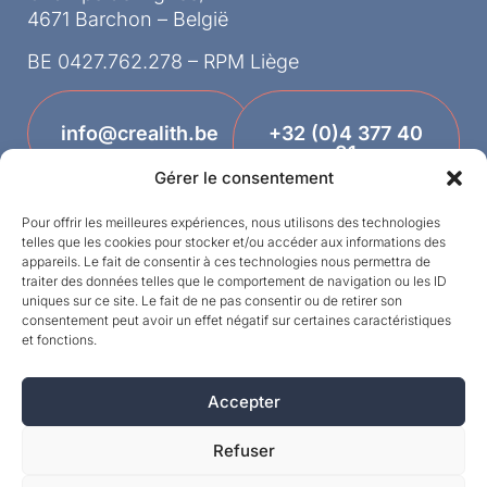
4671 Barchon – België
BE 0427.762.278 – RPM Liège
info@crealith.be
+32 (0)4 377 40
81
Gérer le consentement
Pour offrir les meilleures expériences, nous utilisons des technologies
telles que les cookies pour stocker et/ou accéder aux informations des
appareils. Le fait de consentir à ces technologies nous permettra de
traiter des données telles que le comportement de navigation ou les ID
uniques sur ce site. Le fait de ne pas consentir ou de retirer son
consentement peut avoir un effet négatif sur certaines caractéristiques
et fonctions.
Designed by
Accepter
©MPI 2026 – Crealith is een geregistreerd
handelsmerk van Mineral Products International
Refuser
S.A. – Alle rechten voorbehouden.