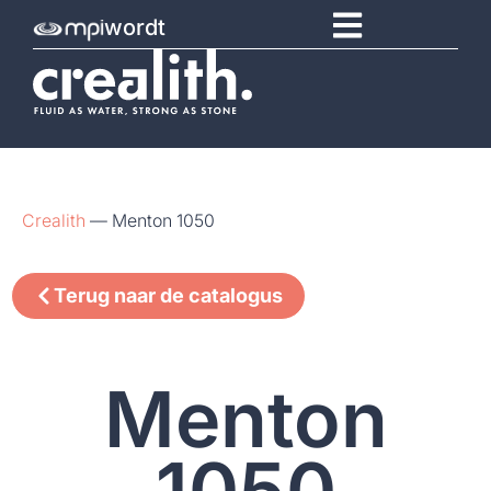
wordt
Crealith
—
Menton 1050
Terug naar de catalogus
Menton
1050