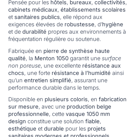
Pensée pour les
hôtels
,
bureaux
,
collectivités
,
cabinets médicaux
,
établissements scolaires
et
sanitaires publics
, elle répond aux
exigences élevées de
robustesse
, d’
hygiène
et de
durabilité
propres aux environnements à
fréquentation régulière ou soutenue.
Fabriquée en
pierre de synthèse haute
qualité
, la
Menton 1050
garantit une
surface
non poreuse
, une excellente
résistance aux
chocs
, une forte
résistance à l’humidité
ainsi
qu’un
entretien simplifié
, assurant une
performance durable dans le temps.
Disponible en
plusieurs coloris
, en
fabrication
sur mesure
, avec une
production belge
professionnelle
, cette
vasque 1050 mm
design
constitue une solution
fiable
,
esthétique
et
durable
pour les
projets
sanitaires modernes et professionnels
.