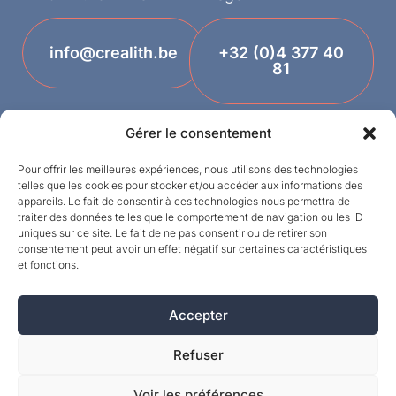
info@crealith.be
+32 (0)4 377 40
81
Gérer le consentement
Pour offrir les meilleures expériences, nous utilisons des technologies
telles que les cookies pour stocker et/ou accéder aux informations des
appareils. Le fait de consentir à ces technologies nous permettra de
traiter des données telles que le comportement de navigation ou les ID
uniques sur ce site. Le fait de ne pas consentir ou de retirer son
Termes et conditions
consentement peut avoir un effet négatif sur certaines caractéristiques
et fonctions.
Designed by
Vie privée
Accepter
©MPI 2026 – Crealith est une marque déposée
de Mineral Products International S.A. – Tous
Refuser
droits réservés.
Voir les préférences