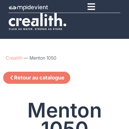
devient
Crealith
—
Menton 1050
Retour au catalogue
Menton
1050